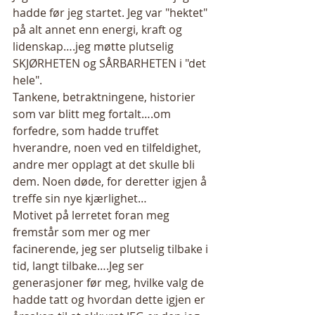
hadde før jeg startet. Jeg var "hektet" 
på alt annet enn energi, kraft og 
lidenskap….jeg møtte plutselig 
SKJØRHETEN og SÅRBARHETEN i "det 
hele". 
Tankene, betraktningene, historier 
som var blitt meg fortalt….om 
forfedre, som hadde truffet 
hverandre, noen ved en tilfeldighet, 
andre mer opplagt at det skulle bli 
dem. Noen døde, for deretter igjen å 
treffe sin nye kjærlighet… 
Motivet på lerretet foran meg 
fremstår som mer og mer 
facinerende, jeg ser plutselig tilbake i 
tid, langt tilbake….Jeg ser 
generasjoner før meg, hvilke valg de 
hadde tatt og hvordan dette igjen er 