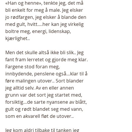
«Han og henne», tenkte jeg, det må 
bli enkelt for meg å male. Jeg elsker 
jo rødfargen, jeg elsker å blande den 
med gult, hvitt….her kan jeg virkelig 
boltre meg, energi, lidenskap, 
kjærlighet.. 
Men det skulle altså ikke bli slik.. Jeg 
fant fram lerretet og gjorde meg klar. 
Fargene stod foran meg, 
innbydende, penslene også…klar til å 
føre malingen utover.. Sort blander 
jeg alltid selv. Av en eller annen 
grunn var det sort jeg startet med, 
forsiktig…de sarte nyansene av blått, 
gult og rødt blandet seg med vann, 
som en akvarell fløt de utover.. 
Jeg kom aldri tilbake til tanken jeg 