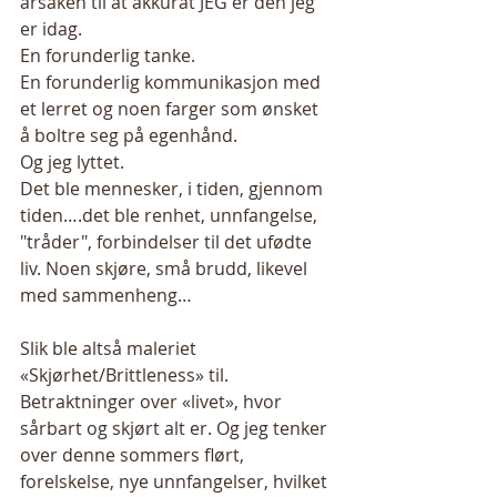
årsaken til at akkurat JEG er den jeg 
er idag. 
En forunderlig tanke. 
En forunderlig kommunikasjon med 
et lerret og noen farger som ønsket 
å boltre seg på egenhånd. 
Og jeg lyttet. 
Det ble mennesker, i tiden, gjennom 
tiden….det ble renhet, unnfangelse, 
"tråder", forbindelser til det ufødte 
liv. Noen skjøre, små brudd, likevel 
med sammenheng… 
Slik ble altså maleriet 
«Skjørhet/Brittleness» til. 
Betraktninger over «livet», hvor 
sårbart og skjørt alt er. Og jeg tenker 
over denne sommers flørt, 
forelskelse, nye unnfangelser, hvilket 