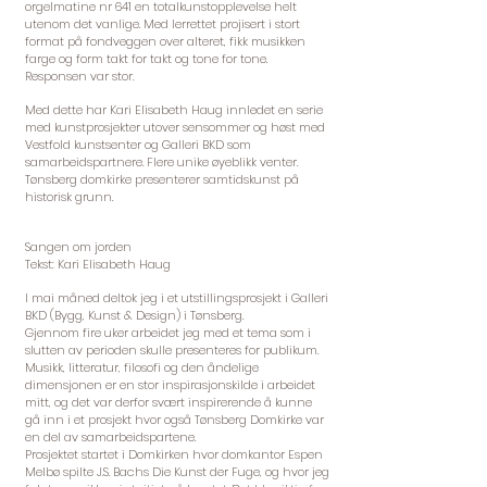
orgelmatine nr 641 en totalkunstopplevelse helt
utenom det vanlige. Med lerrettet projisert i stort
format på fondveggen over alteret, fikk musikken
farge og form takt for takt og tone for tone.
Responsen var stor.
Med dette har Kari Elisabeth Haug innledet en serie
med kunstprosjekter utover sensommer og høst med
Vestfold kunstsenter og Galleri BKD som
samarbeidspartnere. Flere unike øyeblikk venter.
Tønsberg domkirke presenterer samtidskunst på
historisk grunn.
Sangen om jorden
Tekst: Kari Elisabeth Haug
I mai måned deltok jeg i et utstillingsprosjekt i Galleri
BKD (Bygg, Kunst & Design) i Tønsberg.
Gjennom fire uker arbeidet jeg med et tema som i
slutten av perioden skulle presenteres for publikum.
Musikk, litteratur, filosofi og den åndelige
dimensjonen er en stor inspirasjonskilde i arbeidet
mitt, og det var derfor svært inspirerende å kunne
gå inn i et prosjekt hvor også Tønsberg Domkirke var
en del av samarbeidspartene.
Prosjektet startet i Domkirken hvor domkantor Espen
Melbø spilte J.S. Bachs Die Kunst der Fuge, og hvor jeg