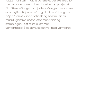
fulgte musikken intuitivt på lerretet. Det ble viktig for
meg å skape noe som har aktualitet, og prosjektet
fikk tittelen «Sangen om jorden». «Sangen om jorden»
er en hyllest til jorden vår, og til alt liv. Vi trenger et
håp nå, om å kunne beholde og bevare. Bachs
musikk, glassmaleriene, ornamentikken og
stemningen i det sakrale rommet
var fantastisk å oppleve, og det var med ydmykhet
og var pensel mitt maleri ble påbegynt.
Tilbake i Galleri BKD ønsket jeg å utvikle arbeider med
inspirasjon også fra en annen av mine
yndlingskomponister; Arne Nordheim. Og jeg ønsket
å utforske på hvilken måte Bachs og Nordheims
særpreg ville få betydning for uttrykket mitt.
Musikk er altså utgangspunkt for det jeg skaper. En
tonerekke overføres som en linje, pausen som en
flate. Klangen er fargene som settes sammen og
rommer komposisjonen. Dynamikk, rytme og tid
brukes aktivt, jeg rives med, fra det kraftfulle og
hurtige til det sarte og langsomme. Jeg elsker å la
disse elementene samhandle og på den måten
«utvide» opplevelsen av bildet.
Jeg har også tidligere arbeidet med Arne Nordheims
musikk. Hans grunnmotiver som ensomhet, død,
kjærlighet og landskap engasjerer meg. Når jeg lytter
til musikken, blir jeg med på en reise som muligens
kan lede frem til svar på noe av det jeg undres over i