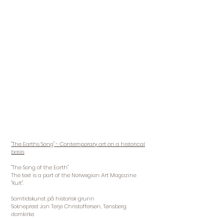
"The Earths Song" - Contemporary art on a historical
basis
"The Song of the Earth"
The text is a part of the Norwegian Art Magazine
"Kult".
Samtidskunst på historisk grunn
Sokneprest Jan Terje Christoffersen, Tønsberg
domkirke