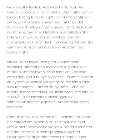
Fra den aller første kirke som er kjent, huskirken i
Dura Europos i Syria fra midten av 200-tallet, vet vi at
kristen kult og kunst har gått hånd i hånd. Slik var
det også da kristendommen kom hit til landet.
Kunsten er kirkebyggenes tause og kraftfulle tale om
gudstroens mysterier. I Bibelens eget billedspråk er
kirkens utsmykking som jakobsstiger som på
drømmelikt vis holder det himmelske og det jordiske
sammen. Kunsten er bokstavelig kirkerommets
største skatter.
Kirkekunsten følger i stor grad kirkerommets
levealder. Utfordringen med dette kan være at vi
mister blikket for hva bildene forteller til oss som
lever i dag. Ved å ta nye bilder inn i rommet oppstår
en dynamikk mellom det varige og det temporære
som får rommet i tale på en ny måte. Dette ble
forsøkt ut med samtidskunstutstillingen Peregrinus i
2019. Nå i 2022 fortsetter utforskingen av
samtidskunstens muligheter i historiske Tønsberg
domkirke.
Først ut var billedkunstner Kari Elisabeth Haug som
her forteller om hvordan hun i samarbeid med
domkantor Espen Melbø skapte kunst på stedet ved
å male i sanntid til mektige orgelklanger fra
Domkirkens 98 år gamle Frobenius-orgel. Slik ble