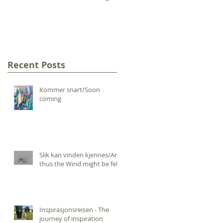
the Wind might be
felt
Recent Posts
Kommer snart/Soon
coming
Slik kan vinden kjennes/And
thus the Wind might be felt
Inspirasjonsreisen - The
journey of inspiration