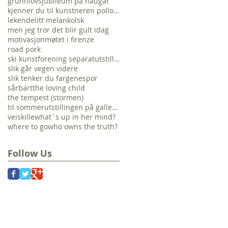
grunnlovsjubileum på haugar
kjenner du til kunstneren pollock?
lekende
litt melankolsk
men jeg tror det blir gult idag
motivasjon
møtet i firenze
road pork
ski kunstforening separatutstilling veien hjem
slik går vegen videre
slik tenker du fargene
spor
sårbart
the loving child
the tempest (stormen)
til sommerutstillingen på galleri nelly..
veiskille
what`s up in her mind?
where to go
who owns the truth?
Follow Us