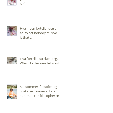
go?
Hva ingen forteller deg er
at.. What nobody tells you,
is that...
Hva forteller streken deg?
What do the lines tell you?
Sensommer, filosofen og
«det nye rommet». Late
summer, the filosopher and
the "new room".