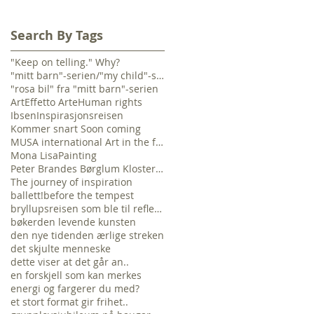
Search By Tags
"Keep on telling." Why?
"mitt barn"-serien/"my child"-serie
"rosa bil" fra "mitt barn"-serien
Art
Effetto Arte
Human rights
Ibsen
Inspirasjonsreisen
Kommer snart Soon coming
MUSA international Art in the future
Mona Lisa
Painting
Peter Brandes Børglum Kloster "The time is no
The journey of inspiration
ballett!
before the tempest
bryllupsreisen som ble til refleksjonsreise...
bøker
den levende kunsten
den nye tiden
den ærlige streken
det skjulte menneske
dette viser at det går an..
en forskjell som kan merkes
energi og farger
er du med?
et stort format gir frihet..