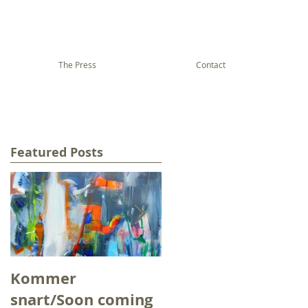
The Press
Contact
Featured Posts
Kommer
Slik kan vinden
snart/Soon coming
kjennes/And thus