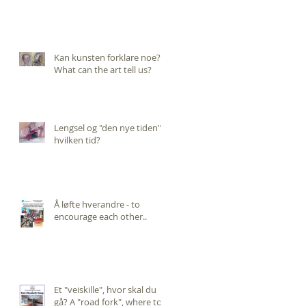
Kan kunsten forklare noe?
What can the art tell us?
Lengsel og "den nye tiden",
hvilken tid?
Å løfte hverandre - to
encourage each other..
Et "veiskille", hvor skal du
gå? A "road fork", where to