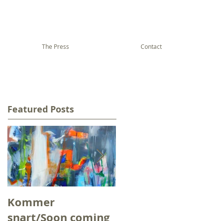
The Press
Contact
Featured Posts
Kommer
Slik kan vinden
snart/Soon coming
kjennes/And thus