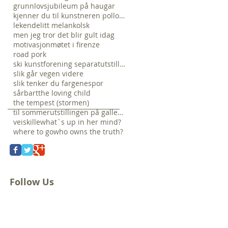
grunnlovsjubileum på haugar
kjenner du til kunstneren pollock?
lekende
litt melankolsk
men jeg tror det blir gult idag
motivasjon
møtet i firenze
road pork
ski kunstforening separatutstilling veien hjem
slik går vegen videre
slik tenker du fargene
spor
sårbart
the loving child
the tempest (stormen)
til sommerutstillingen på galleri nelly..
veiskille
what`s up in her mind?
where to go
who owns the truth?
Follow Us