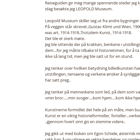
Reiseguiden gir meg mange spennende steder jeg ka
idag besøkte jeg LEOPOLD Museum. 
Leopold Museum skiller seg ut fra andre bygninger h
På veggen står skrevet..Gustav Klimt und Wien, 1900
was art, 1914-1918..Trotzdem Kunst, 1914-1918. 
Det ble et sterk møte. 
Jeg ble sittende der på krakken, benkene i utstillings
dem…for jeg måtte tilbake til historietimen, for å ta 
ikke så lang tid, men jeg ble satt ut for en stund. 
Jeg tenker over hvilken betydning billedkunsten har
utstillingen, temaene og verkene ønsker å synligg
har satt preg.. 
Jeg tenker på menneskene som led, på dem som var 
«min bror…..min svoger….kom hjem….kom ikke hjem
Kunstnerne formidlet det hele på sin måte, men bu
Kunst er en viktig historieformidler, forteller…verk
..gjennom hvert sinn gis en stemme videre.. 
Jeg gikk ut med boken om Egon Schiele, østerrisk male
rakk han å visualisere en rekke hendelser og opplev