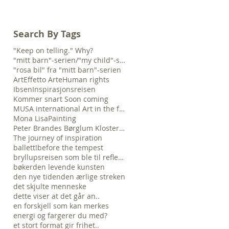
Search By Tags
"Keep on telling." Why?
"mitt barn"-serien/"my child"-serie
"rosa bil" fra "mitt barn"-serien
Art
Effetto Arte
Human rights
Ibsen
Inspirasjonsreisen
Kommer snart Soon coming
MUSA international Art in the future
Mona Lisa
Painting
Peter Brandes Børglum Kloster "The time is no
The journey of inspiration
ballett!
before the tempest
bryllupsreisen som ble til refleksjonsreise...
bøker
den levende kunsten
den nye tiden
den ærlige streken
det skjulte menneske
dette viser at det går an..
en forskjell som kan merkes
energi og farger
er du med?
et stort format gir frihet..