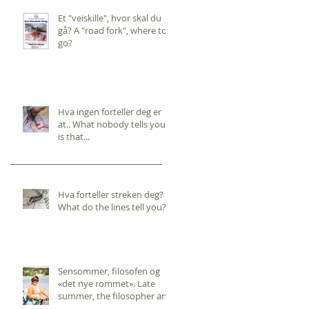
Et "veiskille", hvor skal du
gå? A "road fork", where to
go?
Hva ingen forteller deg er
at.. What nobody tells you,
is that...
Hva forteller streken deg?
What do the lines tell you?
Sensommer, filosofen og
«det nye rommet». Late
summer, the filosopher and
the "new room".