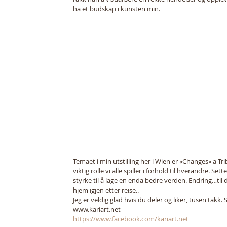
ha et budskap i kunsten min. 
Temaet i min utstilling her i Wien er «Changes» a Tr
viktig rolle vi alle spiller i forhold til hverandre. Set
styrke til å lage en enda bedre verden. Endring…til 
hjem igjen etter reise.. 
Jeg er veldig glad hvis du deler og liker, tusen takk
www.kariart.net 
https://www.facebook.com/kariart.net