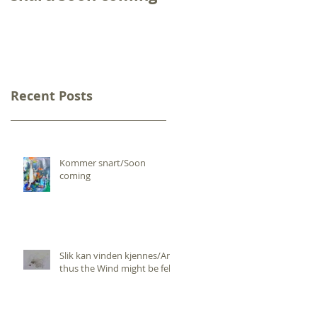
the Wind might be
felt
Recent Posts
Kommer snart/Soon
coming
Slik kan vinden kjennes/And
thus the Wind might be felt