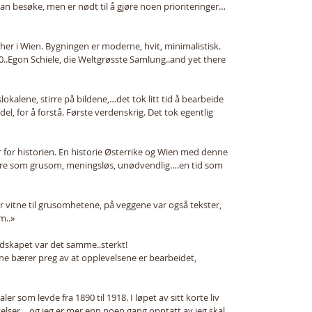
n besøke, men er nødt til å gjøre noen prioriteringer…
er i Wien. Bygningen er moderne, hvit, minimalistisk. 
..Egon Schiele, die Weltgrøsste Samlung..and yet there 
lokalene, stirre på bildene,…det tok litt tid å bearbeide 
del, for å forstå. Første verdenskrig. Det tok egentlig 
 for historien. En historie Østerrike og Wien med denne 
jøre som grusom, meningsløs, unødvendlig….en tid som 
vitne til grusomhetene, på veggene var også tekster, 
..» 
dskapet var det samme..sterkt! 
ene bærer preg av at opplevelsene er bearbeidet, 
r som levde fra 1890 til 1918. I løpet av sitt korte liv 
elser….og jeg er mer enn noen gang opptatt av jeg skal 