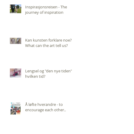
Inspirasjonsreisen - The
journey of inspiration
Kan kunsten forklare noe?
What can the art tell us?
Lengsel og "den nye tiden",
hvilken tid?
Å løfte hverandre - to
encourage each other..