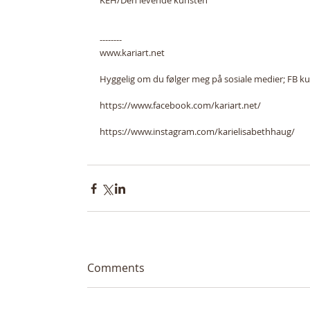
KEH/Den levende kunsten
--------
www.kariart.net
Hyggelig om du følger meg på sosiale medier; FB k
https://www.facebook.com/kariart.net/
https://www.instagram.com/karielisabethhaug/
Comments