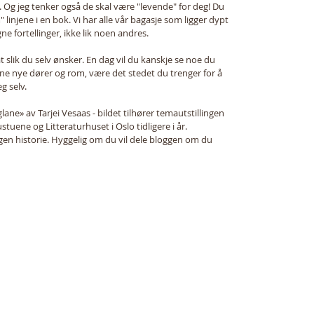
t. Og jeg tenker også de skal være "levende" for deg! Du 
" linjene i en bok. Vi har alle vår bagasje som ligger dypt 
ne fortellinger, ikke lik noen andres. 
rat slik du selv ønsker. En dag vil du kanskje se noe du 
pne nye dører og rom, være det stedet du trenger for å 
g selv.
lane» av Tarjei Vesaas - bildet tilhører temautstillingen 
uene og Litteraturhuset i Oslo tidligere i år.
n egen historie. Hyggelig om du vil dele bloggen om du 