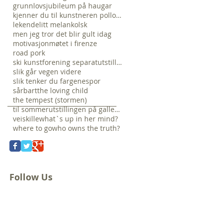
grunnlovsjubileum på haugar
kjenner du til kunstneren pollock?
lekende
litt melankolsk
men jeg tror det blir gult idag
motivasjon
møtet i firenze
road pork
ski kunstforening separatutstilling veien hjem
slik går vegen videre
slik tenker du fargene
spor
sårbart
the loving child
the tempest (stormen)
til sommerutstillingen på galleri nelly..
veiskille
what`s up in her mind?
where to go
who owns the truth?
Follow Us