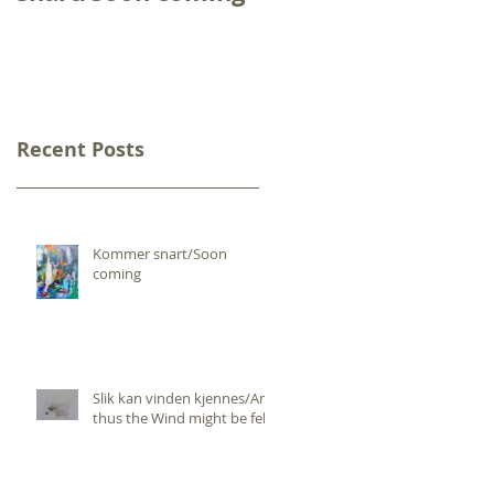
the Wind might be
felt
Recent Posts
Kommer snart/Soon
coming
Slik kan vinden kjennes/And
thus the Wind might be felt