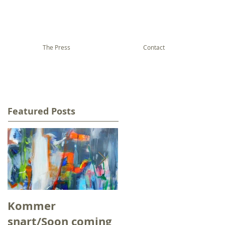
The Press
Contact
Featured Posts
Kommer
Slik kan vinden
snart/Soon coming
kjennes/And thus