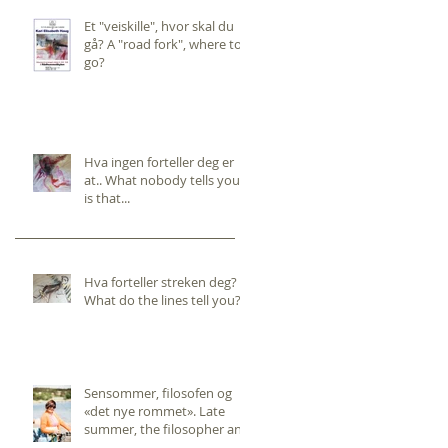
Et "veiskille", hvor skal du
gå? A "road fork", where to
go?
Hva ingen forteller deg er
at.. What nobody tells you,
is that...
Hva forteller streken deg?
What do the lines tell you?
Sensommer, filosofen og
«det nye rommet». Late
summer, the filosopher and
the "new room".