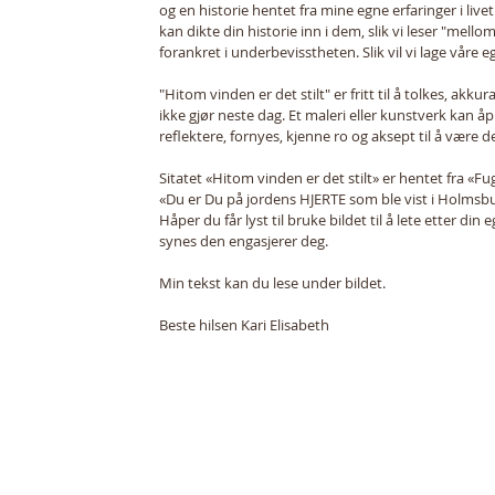
og en historie hentet fra mine egne erfaringer i live
kan dikte din historie inn i dem, slik vi leser "mellom
forankret i underbevisstheten. Slik vil vi lage våre eg
"Hitom vinden er det stilt" er fritt til å tolkes, akku
ikke gjør neste dag. Et maleri eller kunstverk kan å
reflektere, fornyes, kjenne ro og aksept til å være de
Sitatet «Hitom vinden er det stilt» er hentet fra «Fug
«Du er Du på jordens HJERTE som ble vist i Holmsbust
Håper du får lyst til bruke bildet til å lete etter di
synes den engasjerer deg.
Min tekst kan du lese under bildet.
Beste hilsen Kari Elisabeth