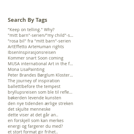
Search By Tags
"Keep on telling." Why?
"mitt barn"-serien/"my child"-serie
"rosa bil" fra "mitt barn"-serien
Art
Effetto Arte
Human rights
Ibsen
Inspirasjonsreisen
Kommer snart Soon coming
MUSA international Art in the future
Mona Lisa
Painting
Peter Brandes Børglum Kloster "The time is no
The journey of inspiration
ballett!
before the tempest
bryllupsreisen som ble til refleksjonsreise...
bøker
den levende kunsten
den nye tiden
den ærlige streken
det skjulte menneske
dette viser at det går an..
en forskjell som kan merkes
energi og farger
er du med?
et stort format gir frihet..