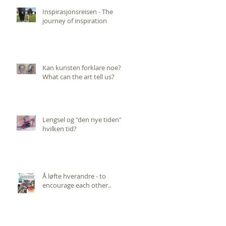
Inspirasjonsreisen - The
journey of inspiration
Kan kunsten forklare noe?
What can the art tell us?
Lengsel og "den nye tiden",
hvilken tid?
Å løfte hverandre - to
encourage each other..